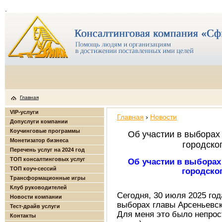
.
Главная
VIP-услуги
Главная
›
Новости
Допуслуги компании
Коучинговые программы
Об участии в выборах
Монетизатор бизнеса
городског
Перечень услуг на 2024 год
ТОП консалтинговых услуг
Об участии в выборах
ТОП коуч-сессий
городског
Трансформационные игры
Клуб руководителей
Сегодня, 30 июля 2025 год
Новости компании
выборах главы Арсеньевско
Тест-драйв услуги
Для меня это было непрост
Контакты