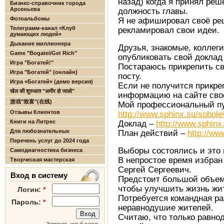
назад) когда я принял ре
Бизнес-справочник города
Арсеньева
должность главы.
Фотоальбомы
Я не афишировал своё реш
Телеграмм-канал «Клуб
рекламировал свои идеи.
думающих людей»
Дыхание миллионера
Друзья, знакомые, коллеги
Game "Bogatei/Get Rich"
опубликовать свой доклад
Игра "Богатей!"
Постараюсь прикрепить св
Игра "Богатей" (онлайн)
посту.
Игра «Богатей» (демо версия)
Если не получится прикре
खेल की शुरुआत "अमीर हो जाओ"
информацию на сайте сво
游戏"致富"(在线)
Мой профессиональный пут
Отзывы Клиентов
http://www.sphinx.su/sobol
Книги на Литрес
Доклад –
http://www.sphinx
Для любознательных
План действий –
http://ww
Перечень услуг до 2024 года
Выборы состоялись и это 
Самодиагностика бизнеса
В непростое время избран 
Творческая мастерская
Сергей Сергеевич.
Вход в систему
Предстоит большой объем
чтобы улучшить жизнь жит
Логин:
*
Потребуется командная ра
Пароль:
*
неравнодушие жителей.
Считаю, что только равно