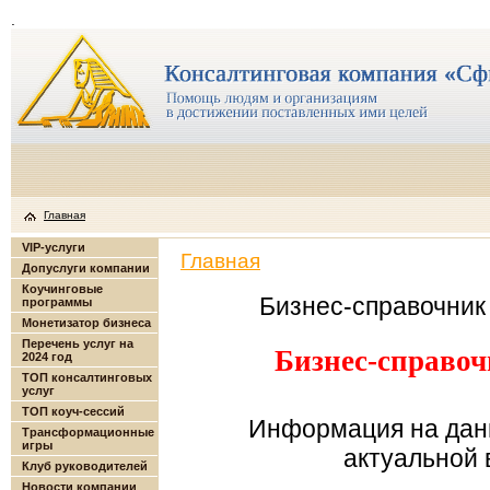
.
Главная
VIP-услуги
Главная
Допуслуги компании
Коучинговые
Бизнес-справочник
программы
Монетизатор бизнеса
Перечень услуг на
Бизнес-справоч
2024 год
ТОП консалтинговых
услуг
ТОП коуч-сессий
Информация на дан
Трансформационные
игры
актуальной в
Клуб руководителей
Новости компании