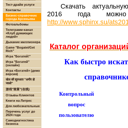
Скачать актуальну
Тест-драйв услуги
Контакты
2016 года мож
Бизнес-справочник
города Арсеньева
http://www.sphinx.su/ats20
Фотоальбомы
Телеграмм-канал
«Клуб думающих
людей»
Дыхание миллионера
Каталог организаци
Game "Bogatei/Get
Rich"
Игра "Богатей!"
Как быстро иска
Игра "Богатей"
(онлайн)
Игра «Богатей» (демо
версия)
справочнике
खेल की शुरुआत "अमीर हो
जाओ"
游戏"致富"(在线)
Контрольный
Отзывы Клиентов
Книги на Литрес
вопрос
Для любознательных
Перечень услуг до
пользователю
2024 года
Самодиагностика
бизнеса