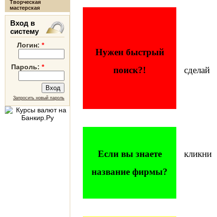
Творческая
мастерская
Вход в
систему
Логин:
*
Нужен быстрый
Пароль:
*
поиск?!
сделай
Запросить новый пароль
Если вы знаете
кликни
название фирмы?