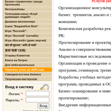
Услуги (о
Бизнес-справочник города
Арсеньева
Организационное консульти
Фотоальбомы
Телеграмм-канал «Клуб
бизнес
тренингов, анализ и 
думающих людей»
компании;
Дыхание миллионера
Game "Bogatei/Get Rich"
Комплексная разработка ре
Игра "Богатей!"
PR;
Игра "Богатей" (онлайн)
Игра «Богатей» (демо версия)
Прогнозирование и проектир
खेल की शुरुआत "अमीर हो जाओ"
Анализ и совершенствовани
游戏"致富"(在线)
Отзывы Клиентов
Маркетинговые исследовани
Книги на Литрес
Организация и проведение 
Для любознательных
программ, семинаров, трени
Перечень услуг до 2024 года
Самодиагностика бизнеса
Разработка учебных методи
Творческая мастерская
программ, проводимых в О
Вход в систему
Бизнес-планирование и инв
Логин:
*
проектирование;
Пароль:
*
Внедрение информационных 