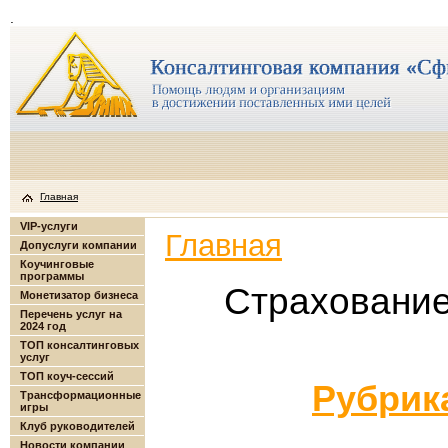
.
Главная
VIP-услуги
Главная
Допуслуги компании
Коучинговые
программы
Страхование
Монетизатор бизнеса
Перечень услуг на
2024 год
ТОП консалтинговых
услуг
ТОП коуч-сессий
Рубрик
Трансформационные
игры
Клуб руководителей
Новости компании