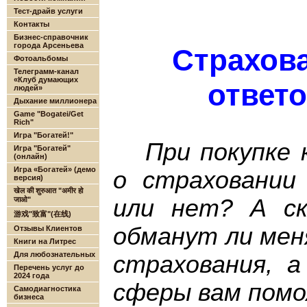
Тест-драйв услуги
Контакты
Бизнес-справочник
города Арсеньева
Страхова
Фотоальбомы
Телеграмм-канал
«Клуб думающих
ответ
людей»
Дыхание миллионера
Game "Bogatei/Get
Rich"
Игра "Богатей!"
При покупке
Игра "Богатей"
(онлайн)
Игра «Богатей» (демо
о страховании
версия)
खेल की शुरुआत "अमीर हो
или нет? А с
जाओ"
游戏"致富"(在线)
обманут ли мен
Отзывы Клиентов
Книги на Литрес
Для любознательных
страхования, 
Перечень услуг до
2024 года
сферы вам помож
Самодиагностика
бизнеса