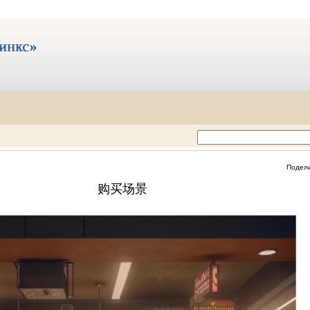
Подел
购买场景