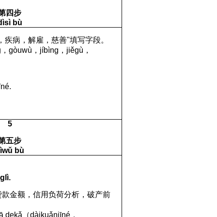
第四步
dìsì bù
，疾病，解雇，慈善
"
填写字段。
g
，
g
ò
uw
ù
，
j
í
b
ì
ng
，
ji
ě
g
ù
，
ī
n
é.
5
第五步
ìwǔ bù
glì.
贷款金额，信用负荷分析，破产前
ā
de
k
ǎ
（
d
à
iku
ǎ
n
j
ī
n
é
，