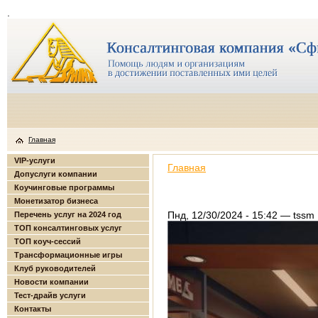
.
Главная
VIP-услуги
Главная
Допуслуги компании
Коучинговые программы
Монетизатор бизнеса
Пнд, 12/30/2024 - 15:42 — tssm
Перечень услуг на 2024 год
ТОП консалтинговых услуг
ТОП коуч-сессий
Трансформационные игры
Клуб руководителей
Новости компании
Тест-драйв услуги
Контакты