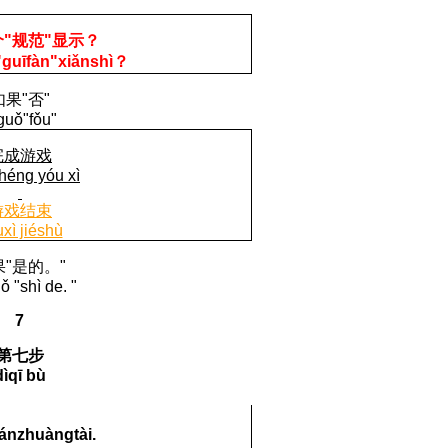
"
规范
"
显示？
"
gu
ī
f
à
n
"
xi
ǎ
nsh
ì
？
如果
"
否
"
guǒ"fǒu"
完成游
戏
éng yóu xì
游戏结束
xì jiéshù
果
"
是的。
"
 "shì de. "
7
第七步
dìqī bù
á
n
zhu
à
ngt
à
i
.