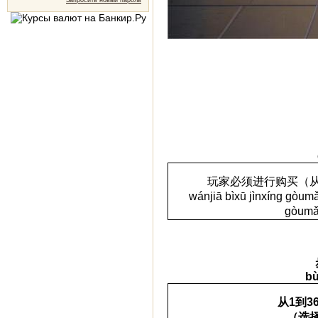
Запросить новый пароль
玩家必
须进行购买
（
wánjiā bìxū jìnxíng gòumǎ
gòumǎ
bù
从
1
到
3
（
选