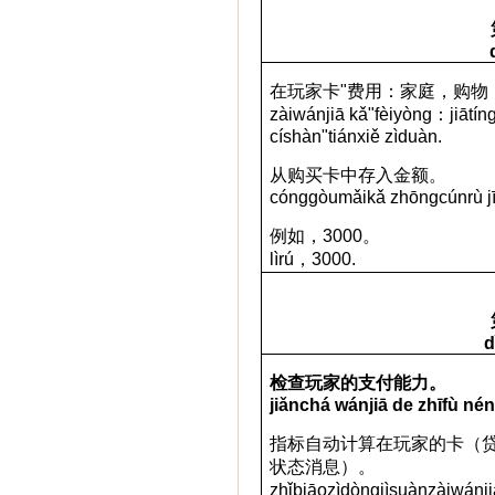
在玩家卡
"
费用：家庭，购物
z
à
i
w
á
nji
ā
k
ǎ"
f
è
iy
ò
ng
：
ji
ā
t
í
n
c
í
sh
à
n
"
ti
á
nxi
ě
z
ì
du
à
n
.
从
购买卡中存入金额。
c
ó
ng
g
ò
um
ǎ
i
k
ǎ
zh
ō
ng
c
ú
nr
ù
j
例如
，
3000
。
lìrú
，
3000.
d
检查玩家的支付能力。
jiǎnchá wánjiā de zhīfù nén
指
标自动计算在玩家的卡（
状态消息）。
zh
ǐ
bi
ā
o
z
ì
d
ò
ng
j
ì
su
à
n
z
à
i
w
á
nji