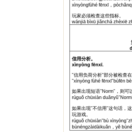
x
ì
ny
ò
ng
f
ù
h
é
f
ē
nx
ī
，
p
ò
ch
ǎ
n
q
玩家必
须检查这些指标。
w
á
nji
ā
b
ì
x
ū
ji
ǎ
nch
á
zh
è
xi
ē
z
d
信用分析。
xìnyòng fēnxī.
"
信用
负荷分析
"
部分被
检查
"xìnyòng fùhé fēnxī"bùfēn bèi
如果出
现短语
"Norm"
，
则可
rúguǒ chūxiàn duǎnyǔ"Norm
如果出
现
"
不信用
"
这句话
，
玩游戏。
r
ú
gu
ǒ
ch
ū
xi
à
n
"
b
ù
x
ì
ny
ò
ng
"
z
b
ù
n
é
ng
z
à
i
d
à
iku
ǎ
n
，
y
ě
b
ù
n