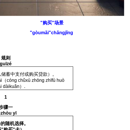
"
购买
"
场景
"gòumǎi"chǎngjǐng
规则
guīzé
从储蓄中支付或购买贷款
）
。
i
（
cóng chǔxù zhōng zhīfù huò
i dàikuǎn
）
.
1
步
骤一
zhòu yī
6
的随机
选择。
择
"
购买
"
卡
）