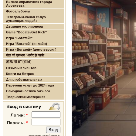
Бизнес-справочник города
Арсеньева
Фотоальбомы
Телеграмм-канал «Клуб
думающих людей»
Дыхание миллионера
Game "Bogatei/Get Rich"
Игра "Богатей!"
Игра "Богатей" (онлайн)
Игра «Богатей» (демо версия)
खेल की शुरुआत "अमीर हो जाओ"
游戏"致富"(在线)
Отзывы Клиентов
Книги на Литрес
Для любознательных
Перечень услуг до 2024 года
Самодиагностика бизнеса
Творческая мастерская
Вход в систему
Логин:
*
Пароль:
*