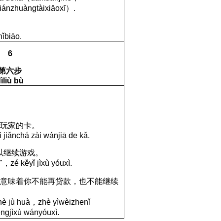
i
á
n
zhu
à
ngt
à
i
xi
ā
ox
ī
）
.
h
ǐ
bi
ā
o
.
6
第六步
ìliù bù
在玩家的卡。
 jiǎnchá zài wánjiā de kǎ.
以继续游戏。
"
，
zé kěyǐ jìxù yóuxì.
这意味着你不能再贷款
，
也不能继续
h
è
j
ù
hu
à
，
zh
è
y
ì
w
è
i
zhe
n
ǐ
é
ng
j
ì
x
ù
w
á
n
y
ó
ux
ì.