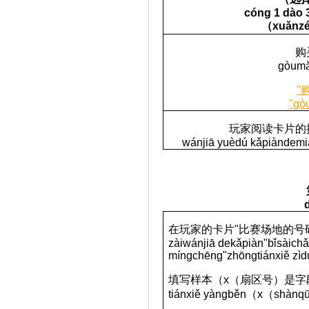
cóng 1 dào 3
（
xuǎnz
购
gòumǎ
"
"gò
玩家
阅读卡片的
w
á
nji
ā
yu
è
d
ú
k
ǎ
pi
à
n
de
mi
在玩家的卡片
"
比
赛场地的号
z
à
i
w
á
nji
ā
de
k
ǎ
pi
à
n
"
b
ǐ
s
à
i
ch
m
í
ngch
ē
ng
"
zh
ō
ng
ti
á
nxi
ě
z
ì
d
填写
样本（
x
（扇区号）是字
tiánxiě yàngběn
（
x
（
shànq