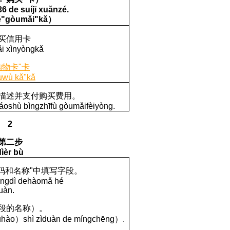
6 de suíjī xuǎnzé.
é"gòumǎi"kǎ
）
买信用卡
i xìnyòngkǎ
购物卡"卡
uwù kǎ"kǎ
描述并支付购买费用。
á
osh
ù
b
ì
ng
zh
ī
f
ù
g
ò
um
ǎ
i
f
è
iy
ò
ng
.
2
第二步
dìèr bù
码和名称
"
中填写字段。
ǎ
ngd
ì
de
h
à
om
ǎ
h
é
u
à
n
.
段的名称）。
ūhào
）
shì zìduàn de míngchēng
）
.