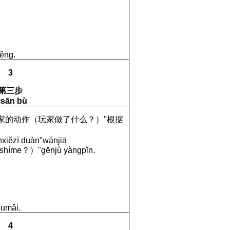
ěng.
3
第三步
ìsān bù
家的
动作（玩家做
了什么？）
"
根据
nxi
ě
z
ì
du
à
n
"
w
á
nji
ā
sh
í
me
？）
"
g
ē
nj
ù
y
à
ngp
ǐ
n
.
ò
um
ǎ
i
.
4