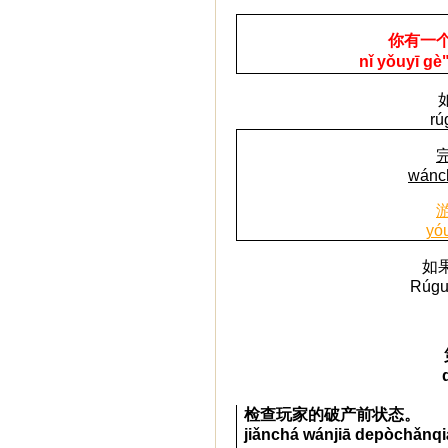
你有一个
n
ǐ
y
ǒ
u
y
ī
g
è
rú
wánch
yóu
如
Rúguǒ
检查玩家的破产前状态。
ji
ǎ
nch
á
w
á
nji
ā
de
p
ò
ch
ǎ
n
qi