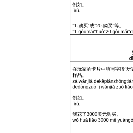
例如。
lìrú.
"1-
购买
"
或
"20-
购买
"
等。
"1-gòumǎi"huò"20-gòumǎi"d
d
在玩家的卡片中填写字段
"
玩
样品。
z
à
i
w
á
nji
ā
de
k
ǎ
pi
à
n
zh
ō
ng
ti
á
de
d
ò
ngzu
ò
（
w
á
nji
ā
zu
ò
li
ǎ
o
例如。
lìrú.
我花了
3000
美元
购买。
w
ǒ
hu
ā
li
ǎ
o
3000
m
ě
iyu
á
n
g