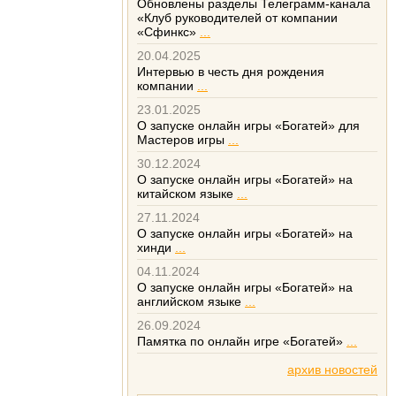
Обновлены разделы Телеграмм-канала
«Клуб руководителей от компании
«Сфинкс»
...
20.04.2025
Интервью в честь дня рождения
компании
...
23.01.2025
О запуске онлайн игры «Богатей» для
Мастеров игры
...
30.12.2024
О запуске онлайн игры «Богатей» на
китайском языке
...
27.11.2024
О запуске онлайн игры «Богатей» на
хинди
...
04.11.2024
О запуске онлайн игры «Богатей» на
английском языке
...
26.09.2024
Памятка по онлайн игре «Богатей»
...
архив новостей