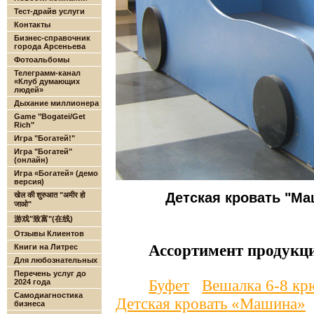
Тест-драйв услуги
Контакты
Бизнес-справочник
города Арсеньева
Фотоальбомы
Телеграмм-канал
«Клуб думающих
людей»
Дыхание миллионера
Game "Bogatei/Get
Rich"
Игра "Богатей!"
Игра "Богатей"
(онлайн)
Игра «Богатей» (демо
версия)
Детская кровать "М
खेल की शुरुआत "अमीर हो
जाओ"
游戏"致富"(在线)
Отзывы Клиентов
Ассортимент продукц
Книги на Литрес
Для любознательных
Перечень услуг до
Буфет
Вешалка 6-8 кр
2024 года
Самодиагностика
Детская кровать «Машина»
бизнеса