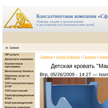
.
Главная
VIP-услуги
Главная
›
Image Galleries
›
Галерея
›
Клие
Допуслуги компании
Коучинговые
Детская кровать "М
программы
Монетизатор бизнеса
Втр, 05/26/2009 - 14:27 — tss
Перечень услуг на
2024 год
ТОП консалтинговых
услуг
ТОП коуч-сессий
Трансформационные
игры
Клуб руководителей
Новости компании