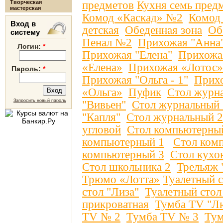
Творческая
предметов
Кухня семь пред
мастерская
Комод «Каскад» №2
Комод
Вход в
детская
Обеденная зона
Об
систему
Пенал №2
Прихожая "Анна
Логин:
*
Прихожая "Елена"
Прихожа
«Елена»
Прихожая «Лотос»
Пароль:
*
Прихожая "Ольга - 1"
Прих
«Ольга»
Пуфик
Стол журн
Запросить новый пароль
"Вивьен"
Стол журнальный 
"Капля"
Стол журнальный 2
угловой
Стол компьютерный
компьютерный 1
Стол ком
компьютерный 3
Стол кухо
Стол школьника 2
Трельяж 
Трюмо «Лотта»
Туалетный с
стол "Лиза"
Туалетный стол
прикроватная
Тумба TV "Л
Т
V
№ 2
Тумба Т
V
№ 3
Тум