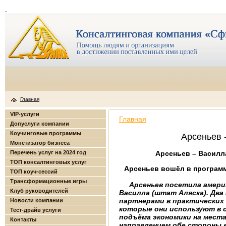
.
Главная
VIP-услуги
Главная
Допуслуги компании
Коучинговые программы
Арсеньев 
Монетизатор бизнеса
Перечень услуг на 2024 год
Арсеньев – Василл
ТОП консалтинговых услуг
Арсеньев вошёл в програм
ТОП коуч-сессий
Трансформационные игры
Арсеньев
посетила амери­
Клуб руководителей
Василла (штат Аляс­ка). Дв
партнерами в практических 
Новости компании
которые они используют в с
Тест-драйв услуги
подъёма эконо­мики на мес
Контакты
направлением обе стороны 