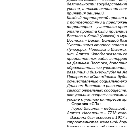
деятельности государственн
уровне, а также активное вов
принятия решений.
Каждый партнерский проект 
с потребностями и предложе
территории – участника прое
этапе проекта были приглаше
Василла и Кенай (Аляска) и 
Востока – Бикин, Большой Кам
Участниками второго этапа п
Лучегорск, Невельск и Вяземск
шт. Аляска. Чтобы оказать с
приоритетных задач в терри
на Дальнем Востоке, дополни
образовательные учреждения,
развития и бизнес-клубы на Ал
Программа «СитиЛинкс» буде
осуществлению социально-эко
Дальнем Востоке и развитию 
самостоятельных сообществ,
актуальные вопросы экономич
уровне с учетом интересов гр
Справка «СП»:
Город Василла – небольшой 
Аляски. Население – 7738 чело
Василла был основан в 1917 г
строительства железной доро
Близость железной дороги и 