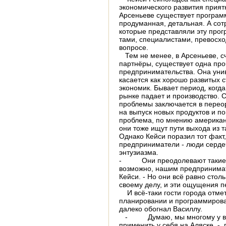
экономического развития приятн
Арсеньеве существует программ
продуманная, детальная. А сот
которые представляли эту прог
тами, специалистами, превосх
вопросе.
Тем не менее, в Арсеньеве, с
партнёры, су­ществует одна п
предпринимательства. Она уни
касается как хорошо развитых с
экономик. Бывает период, когд
рынке падает и произ­водство.
проблемы заключается в перео
на выпуск новых продуктов и по
проблема, по мнению американ
они тоже ищут пути выхода из т
Однако Кейси поразил тот факт
предприниматели - люди серде
энтузиазма.
-
Они преодолевают такие тр
возможно, нашим предпринимате
Кейси. - Но они всё равно сто
своему делу, и эти ощущения п
И всё-таки гости города отмети
планировании и программирова
далеко обогнал Василлу.
-
Думаю, мы многому у вас
применить у себя на Аляске, - г