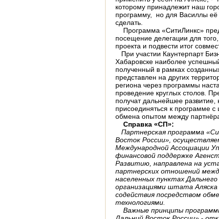
которому принадлежит наш гор
программу, но для Василлы её е
сделать.
Программа «СитиЛинкс» пре­д
посещение делегации для того,
проекта и подвести итог совмес
При участии Каунтерпарт Бизне
Хабаровске наибо­лее успешный
полученный в рамках созданных
представлен на других террито
региона через программы наста
проведение круглых столов. Пр
получат дальнейшее развитие,
присоединяться к программе с
обмена опытом между партнёр
Справка «СП»:
Партнерская программа «Сит
Восток России», осуществляе
Международной Ассоциации Уп
финансовой поддержке Агенс
Развитию, направлена на уст
партнерских отношений межд
населенных пунктах Дальнего
организациями штата Аляска 
содействия посредством обм
технологиями.
Важные принципы программы
Дальний Восток России» - от