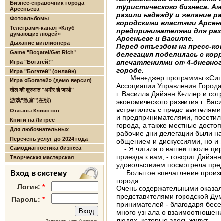
Бизнес-справочник города
туристического бизнеса. А
Арсеньева
разили надежду и желание р
Фотоальбомы
городскими властями Арсень
Телеграмм-канал «Клуб
предпринимателями для раз
думающих людей»
Арсеньеве и Василле.
Дыхание миллионера
Перед отъездом на пресс-ко
Game "Bogatei/Get Rich"
делегация поделилась с ко
впечатлениями от 4-дневно
Игра "Богатей!"
городе.
Игра "Богатей" (онлайн)
Менеджер программы «Сити
Игра «Богатей» (демо версия)
Ассоциации Управления Города
खेल की शुरुआत "अमीर हो जाओ"
г. Василла Дайэнн Кел­лер и с
游戏"致富"(在线)
экономического развития г. Ва
встретились с представителями
Отзывы Клиентов
и предпринимателями, посетил
Книги на Литрес
города, а также местные достоп
Для любознательных
рабочие дни делегации были н
Перечень услуг до 2024 года
общением и дискуссиями, но и
Самодиагностика бизнеса
- Я читала о вашей школе цир­
приезда к вам, - говорит Дайэнн
Творческая мастерская
удовольствием посмотрела пред
Вход в систему
Большое впечатление произве
города.
Логин:
*
Очень содержательными ока­зал
представителями городской Ду
Пароль:
*
принимателей - благодаря бесе
много узнала о взаимоотношени
людях, которые здесь живут.