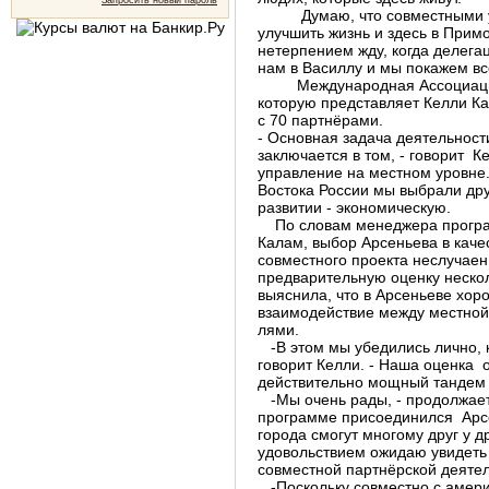
Запросить новый пароль
Думаю, что совместными у
улучшить жизнь и здесь в Примо
нетерпением жду, когда делега
нам в Василлу и мы покажем всё
Международная Ассоциация 
которую пред­ставляет Келли К
с 70 партнёрами.
-
Основная задача деятельност
заключается в том, - говорит К
управление на местном уровне.
Востока России мы выбрали др
развитии - эко­номическую.
По словам менеджера програ
Калам, выбор
Арсеньева в каче
совместного проекта неслучае
предварительную оценку неско
выяснила, что в Арсеньеве хо
взаимодействие между местной
лями.
-
В этом мы убедились лично, 
говорит Келли. -
Наша оценка о
действительно мощный тандем 
-
Мы очень рады, - продолжает
программе присоединился Арсе
города смогут многому друг у др
удовольствием ожидаю увидеть
совместной партнёрской деятел
-
Поскольку совместно с амери