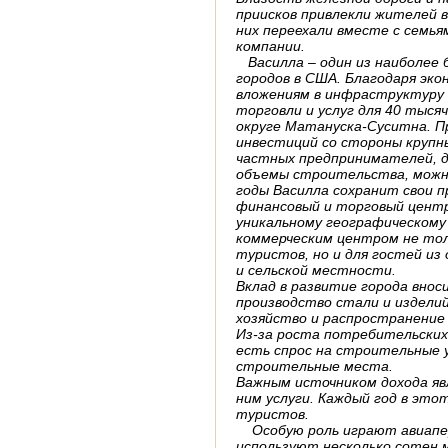
приисков привлекли жителей в
них переехали вместе с семья
компании.
Василла – один из наиболее 
городов в США. Благодаря эк
вложениям в инфраструктуру 
торговли и услуг для 40 тыся
округе Матануска-Суситна. П
инвестиций со стороны крупн
частных предпринимателей, 
объемы строительства, можн
годы Василла сохранит свои 
финансовый и торговый центр
уникальному географическому
коммерческим центром не тол
туристов, но и для гостей из
и сельской местности.
Вклад в развитие города вно
производство стали и изделий
хозяйство и распространени
Из-за роста потребительски
есть спрос на строительные у
строительные места.
Важным источником дохода яв
ним услуги. Каждый год в эт
туристов.
Особую роль играют авиапер
используют несколько сотен 