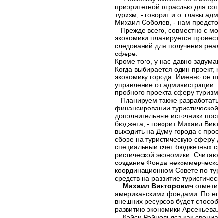
приоритетной отраслью для со
туризм, - говорит и.о. главы ад
Михаил Соболев, - нам предстои
Прежде всего, совместно с мос
экономики планиру­ется провес
следований для получения реа
сфере.
Кроме того, у нас давно задума
Когда выби­рается один проект,
экономику города. Именно он п
управление от администрации. 
пробного проекта сферу туризм
Планируем также разработать 
финан­сировании туристическо
дополнительные источники пос
бюджета, - говорит Михаил Вик
выходить на Думу города с про
сборе на туристическую сферу 
специальный счёт бюджетных ср
ристической экономики. Считаю
создание Фонда некоммерческо
координационном Совете по ту
средств на развитие туристичес
Михаил Викторович
отметил
американскими фон­дами. По е
внешних ресурсов будет спосо
развитию экономики Арсеньева
Кейси Рейнольдса как специал