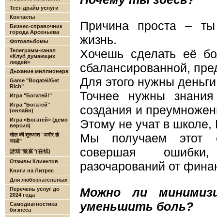
Тест-драйв услуги
Контакты
Причина проста – ты
Бизнес-справочник
города Арсеньева
жизнь.
Фотоальбомы
Телеграмм-канал
Хочешь сделать её бо
«Клуб думающих
людей»
сбалансированной, пр
Дыхание миллионера
Для этого нужны деньги
Game "Bogatei/Get
Rich"
Точнее нужны знания
Игра "Богатей!"
Игра "Богатей"
создания и преумножен
(онлайн)
Игра «Богатей» (демо
Этому не учат в школе,
версия)
खेल की शुरुआत "अमीर हो
Мы получаем этот о
जाओ"
совершая ошибки
游戏"致富"(在线)
Отзывы Клиентов
разочарований от фина
Книги на Литрес
Для любознательных
Перечень услуг до
Можно ли минимиз
2024 года
уменьшить боль?
Самодиагностика
бизнеса