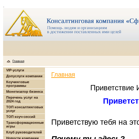
.
Главная
VIP-услуги
Главная
Допуслуги компании
Коучинговые
Приветствие И
программы
Монетизатор бизнеса
Перечень услуг на
Приветст
2024 год
ТОП консалтинговых
услуг
ТОП коуч-сессий
Приветствую тебя на эт
Трансформационные
игры
Клуб руководителей
Почему ты здесь?
Новости компании