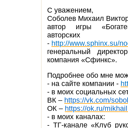
С уважением,
Соболев Михаил Виктор
автор игры «Богате
авторск
-
http://www.sphinx.su/n
генеральный директо
компания «Сфинкс».
Подробнее обо мне мож
- на сайте компании -
ht
- в моих социальных се
ВК –
https://vk.com/sobo
ОК –
https://ok.ru/mikhai
- в моих каналах:
- ТГ-канале «Клуб рук