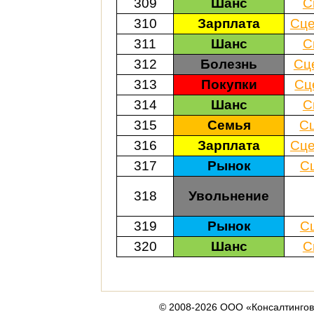
309
Шанс
С
310
Зарплата
Сце
311
Шанс
С
312
Болезнь
Сц
313
Покупки
Сц
314
Шанс
С
315
Семья
С
316
Зарплата
Сце
317
Рынок
С
318
Увольнение
319
Рынок
С
320
Шанс
С
© 2008-2026 ООО «Консалтингов