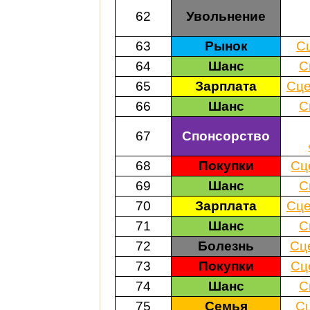
62
Увольнение
63
Рынок
С
64
Шанс
С
65
Зарплата
Сце
66
Шанс
С
67
Спонсорство
68
Покупки
Сц
69
Шанс
С
70
Зарплата
Сце
71
Шанс
С
72
Болезнь
Сц
73
Покупки
Сц
74
Шанс
С
75
Семья
С