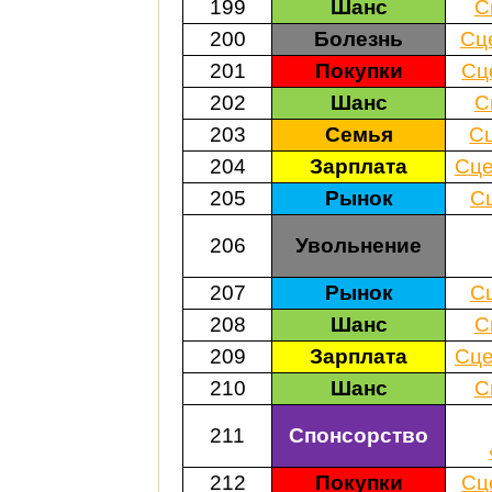
199
Шанс
С
200
Болезнь
Сц
201
Покупки
Сц
202
Шанс
С
203
Семья
С
204
Зарплата
Сце
205
Рынок
С
206
Увольнение
207
Рынок
С
208
Шанс
С
209
Зарплата
Сце
210
Шанс
С
211
Спонсорство
212
Покупки
Сц