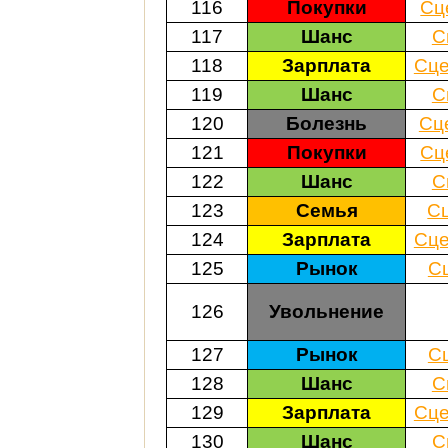
116
Покупки
Сц
117
Шанс
С
118
Зарплата
Сце
119
Шанс
С
120
Болезнь
Сц
121
Покупки
Сц
122
Шанс
С
123
Семья
С
124
Зарплата
Сце
125
Рынок
С
126
Увольнение
127
Рынок
С
128
Шанс
С
129
Зарплата
Сце
130
Шанс
С