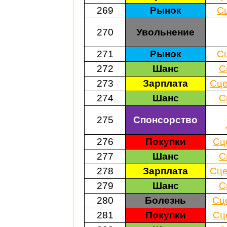
269
Рынок
С
270
Увольнение
271
Рынок
С
272
Шанс
С
273
Зарплата
Сце
274
Шанс
С
275
Спонсорство
276
Покупки
Сц
277
Шанс
С
278
Зарплата
Сце
279
Шанс
С
280
Болезнь
Сц
281
Покупки
Сц