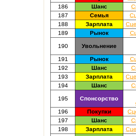
186
Шанс
С
187
Семья
С
188
Зарплата
Сце
189
Рынок
С
190
Увольнение
191
Рынок
С
192
Шанс
С
193
Зарплата
Сце
194
Шанс
С
195
Спонсорство
196
Покупки
Сц
197
Шанс
С
198
Зарплата
Сце