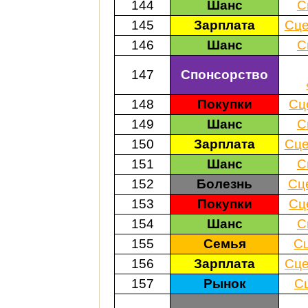
144
Шанс
С
145
Зарплата
Сце
146
Шанс
С
147
Спонсорство
148
Покупки
Сц
149
Шанс
С
150
Зарплата
Сце
151
Шанс
С
152
Болезнь
Сц
153
Покупки
Сц
154
Шанс
С
155
Семья
С
156
Зарплата
Сце
157
Рынок
С