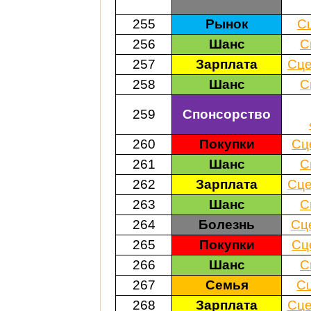
255
Рынок
С
256
Шанс
С
257
Зарплата
Сце
258
Шанс
С
259
Спонсорство
260
Покупки
Сц
261
Шанс
С
262
Зарплата
Сце
263
Шанс
С
264
Болезнь
Сц
265
Покупки
Сц
266
Шанс
С
267
Семья
С
268
Зарплата
Сце