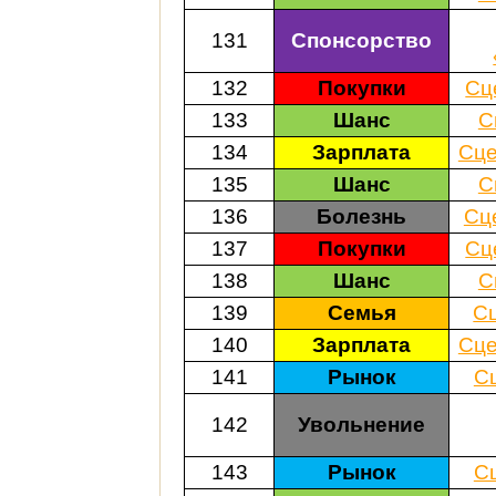
131
Спонсорство
132
Покупки
Сц
133
Шанс
С
134
Зарплата
Сце
135
Шанс
С
136
Болезнь
Сц
137
Покупки
Сц
138
Шанс
С
139
Семья
С
140
Зарплата
Сце
141
Рынок
С
142
Увольнение
143
Рынок
С