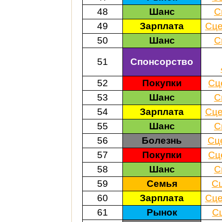
48
Шанс
С
49
Зарплата
Сце
50
Шанс
С
51
Спонсорство
52
Покупки
Сц
53
Шанс
С
54
Зарплата
Сце
55
Шанс
С
56
Болезнь
Сц
57
Покупки
Сц
58
Шанс
С
59
Семья
С
60
Зарплата
Сце
61
Рынок
С