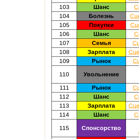
103
Шанс
С
104
Болезнь
Сц
105
Покупки
Сц
106
Шанс
С
107
Семья
С
108
Зарплата
Сце
109
Рынок
С
110
Увольнение
111
Рынок
С
112
Шанс
С
113
Зарплата
Сце
114
Шанс
С
115
Спонсорство