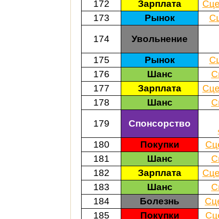
172
Зарплата
Сце
173
Рынок
С
174
Увольнение
175
Рынок
С
176
Шанс
С
177
Зарплата
Сце
178
Шанс
С
179
Спонсорство
180
Покупки
Сц
181
Шанс
С
182
Зарплата
Сце
183
Шанс
С
184
Болезнь
Сц
185
Покупки
Сц