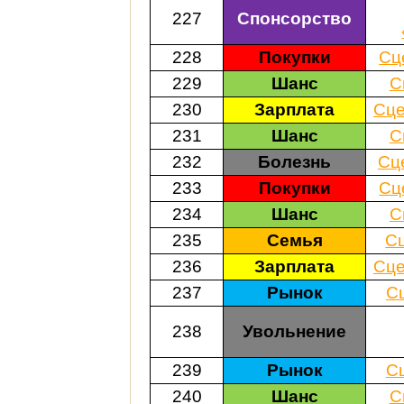
227
Спонсорство
228
Покупки
Сц
229
Шанс
С
230
Зарплата
Сце
231
Шанс
С
232
Болезнь
Сц
233
Покупки
Сц
234
Шанс
С
235
Семья
С
236
Зарплата
Сце
237
Рынок
С
238
Увольнение
239
Рынок
С
240
Шанс
С