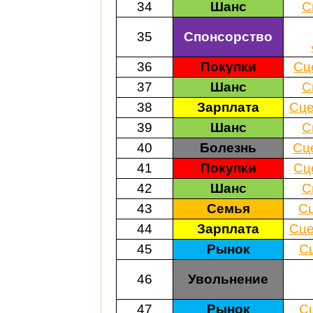
34
Шанс
С
35
Спонсорство
36
Покупки
Сц
37
Шанс
С
38
Зарплата
Сце
39
Шанс
С
40
Болезнь
Сц
41
Покупки
Сц
42
Шанс
С
43
Семья
С
44
Зарплата
Сце
45
Рынок
С
46
Увольнение
47
Рынок
С