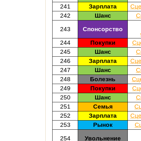
241
Зарплата
Сце
242
Шанс
С
243
Спонсорство
244
Покупки
Сц
245
Шанс
С
246
Зарплата
Сце
247
Шанс
С
248
Болезнь
Сц
249
Покупки
Сц
250
Шанс
С
251
Семья
С
252
Зарплата
Сце
253
Рынок
С
254
Увольнение