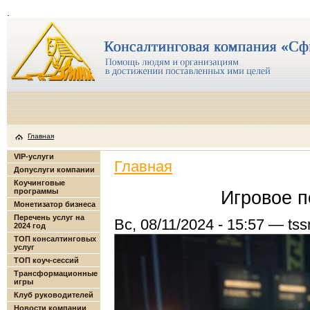
.
Главная
VIP-услуги
Главная
Допуслуги компании
Коучинговые
программы
Игровое п
Монетизатор бизнеса
Перечень услуг на
Вс, 08/11/2024 - 15:57 — ts
2024 год
ТОП консалтинговых
услуг
ТОП коуч-сессий
Трансформационные
игры
Клуб руководителей
Новости компании