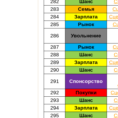
282
Шанс
С
283
Семья
С
284
Зарплата
Сце
285
Рынок
С
286
Увольнение
287
Рынок
С
288
Шанс
С
289
Зарплата
Сце
290
Шанс
С
291
Спонсорство
292
Покупки
Сц
293
Шанс
С
294
Зарплата
Сце
295
Шанс
С