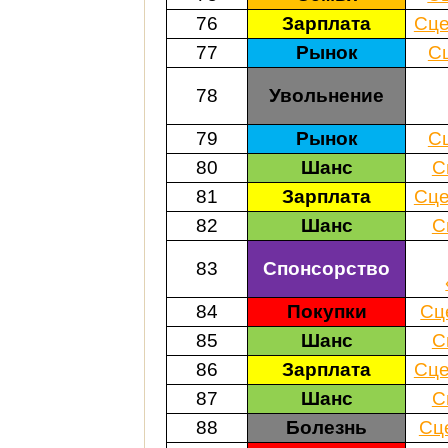
76
Зарплата
Сце
77
Рынок
С
78
Увольнение
79
Рынок
С
80
Шанс
С
81
Зарплата
Сце
82
Шанс
С
83
Спонсорство
84
Покупки
Сц
85
Шанс
С
86
Зарплата
Сце
87
Шанс
С
88
Болезнь
Сц