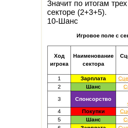
Значит по итогам трех
секторе (2+3+5).
10-Шанс
Игровое поле с с
Ход
Наименование
Сц
игрока
сектора
1
Зарплата
Сце
2
Шанс
С
3
Спонсорство
4
Покупки
Сц
5
Шанс
С
6
Зарплата
Сце