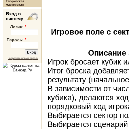
Творческая
мастерская
Вход в
систему
Логин:
*
Игровое поле с сек
Пароль:
*
Описание 
Запросить новый пароль
Игрок бросает кубик и
Итог броска добавля
результату (начальное
В зависимости от числ
кубика), делаются хо
порядковый ход игрок
Выбирается сектор пол
Выбирается сценарий 