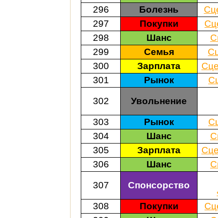
296
Болезнь
Сц
297
Покупки
Сц
298
Шанс
С
299
Семья
С
300
Зарплата
Сце
301
Рынок
С
302
Увольнение
303
Рынок
С
304
Шанс
С
305
Зарплата
Сце
306
Шанс
С
307
Спонсорство
308
Покупки
Сц