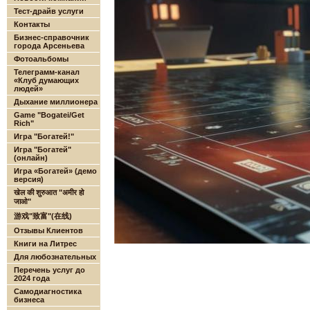
Тест-драйв услуги
Контакты
Бизнес-справочник
города Арсеньева
Фотоальбомы
Телеграмм-канал
«Клуб думающих
людей»
Дыхание миллионера
Game "Bogatei/Get
Rich"
Игра "Богатей!"
Игра "Богатей"
(онлайн)
Игра «Богатей» (демо
версия)
खेल की शुरुआत "अमीर हो
जाओ"
游戏"致富"(在线)
Отзывы Клиентов
Книги на Литрес
Для любознательных
Перечень услуг до
2024 года
Самодиагностика
бизнеса