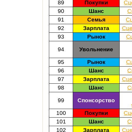
89
Покупки
Сц
90
Шанс
С
91
Семья
С
92
Зарплата
Сце
93
Рынок
С
94
Увольнение
95
Рынок
С
96
Шанс
С
97
Зарплата
Сце
98
Шанс
С
99
Спонсорство
100
Покупки
Сц
101
Шанс
С
102
Зарплата
Сце