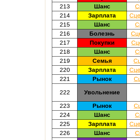
213
Шанс
С
214
Зарплата
Сце
215
Шанс
С
216
Болезнь
Сц
217
Покупки
Сц
218
Шанс
С
219
Семья
С
220
Зарплата
Сце
221
Рынок
С
222
Увольнение
223
Рынок
С
224
Шанс
С
225
Зарплата
Сце
226
Шанс
С