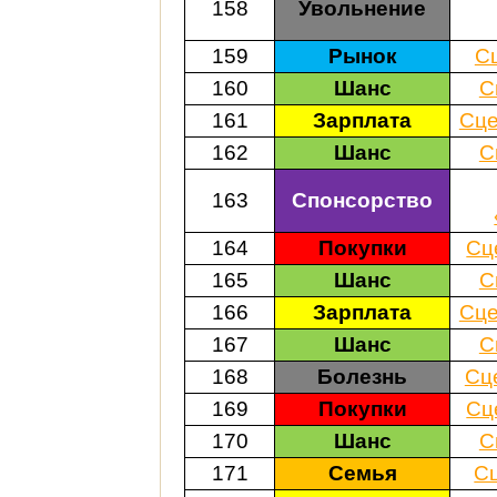
158
Увольнение
159
Рынок
С
160
Шанс
С
161
Зарплата
Сце
162
Шанс
С
163
Спонсорство
164
Покупки
Сц
165
Шанс
С
166
Зарплата
Сце
167
Шанс
С
168
Болезнь
Сц
169
Покупки
Сц
170
Шанс
С
171
Семья
С