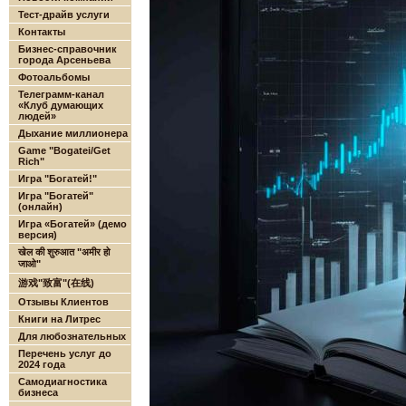
Тест-драйв услуги
Контакты
Бизнес-справочник
города Арсеньева
Фотоальбомы
Телеграмм-канал
«Клуб думающих
людей»
Дыхание миллионера
Game "Bogatei/Get
Rich"
Игра "Богатей!"
Игра "Богатей"
(онлайн)
Игра «Богатей» (демо
версия)
खेल की शुरुआत "अमीर हो
जाओ"
游戏"致富"(在线)
Отзывы Клиентов
Книги на Литрес
Для любознательных
Перечень услуг до
2024 года
Самодиагностика
бизнеса