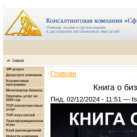
.
Главная
VIP-услуги
Главная
Допуслуги компании
Коучинговые
программы
Книга о би
Монетизатор бизнеса
Перечень услуг на
Пнд, 02/12/2024 - 11:51 — t
2024 год
ТОП консалтинговых
услуг
ТОП коуч-сессий
Трансформационные
игры
Клуб руководителей
Новости компании