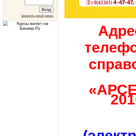
Запросить новый пароль
Адре
телеф
справ
«АРС
201
(элект