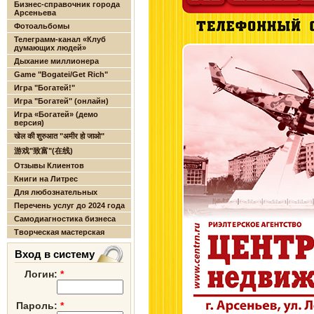
Бизнес-справочник города
Арсеньева
Фотоальбомы
Телеграмм-канал «Клуб
думающих людей»
Дыхание миллионера
Game "Bogatei/Get Rich"
Игра "Богатей!"
Игра "Богатей" (онлайн)
Игра «Богатей» (демо
версия)
खेल की शुरुआत "अमीर हो जाओ"
游戏"致富"(在线)
Отзывы Клиентов
Книги на Литрес
Для любознательных
Перечень услуг до 2024 года
Самодиагностика бизнеса
Творческая мастерская
Вход в систему
Логин:
*
Пароль:
*