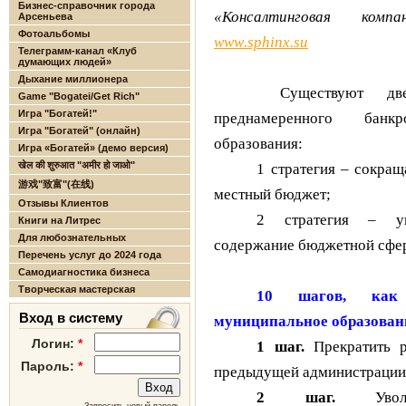
Бизнес-справочник города
«Консалтинговая ком
Арсеньева
Фотоальбомы
www
.
sphinx
.
su
Телеграмм-канал «Клуб
думающих людей»
Дыхание миллионера
Существуют две
Game "Bogatei/Get Rich"
Игра "Богатей!"
преднамеренного банкр
Игра "Богатей" (онлайн)
образования:
Игра «Богатей» (демо версия)
खेल की शुरुआत "अमीर हो जाओ"
1 стратегия – сокращ
游戏"致富"(在线)
местный бюджет;
Отзывы Клиентов
2 стратегия – ув
Книги на Литрес
Для любознательных
содержание бюджетной сфе
Перечень услуг до 2024 года
Самодиагностика бизнеса
Творческая мастерская
10 шагов, как 
Вход в систему
муниципальное образован
Логин:
*
1 шаг.
Прекратить р
Пароль:
*
предыдущей администрации
2 шаг.
Уволит