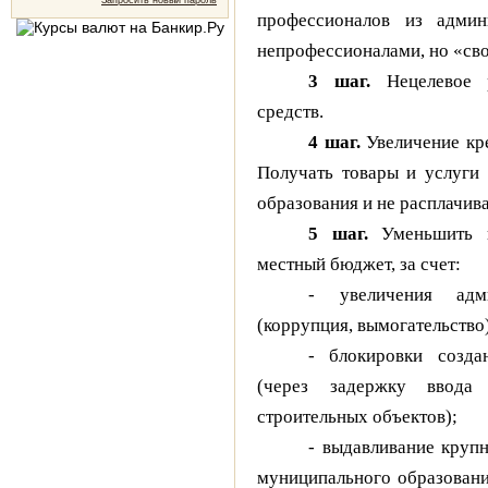
Запросить новый пароль
профессионалов из админ
непрофессионалами, но «св
3 шаг.
Нецелевое р
средств.
4 шаг.
Увеличение кр
Получать товары и услуги
образования и не расплачива
5 шаг.
Уменьшить н
местный бюджет, за счет:
- увеличения адми
(коррупция, вымогательство
- блокировки созд
(через задержку ввода
строительных объектов);
- выдавливание круп
муниципального образовани