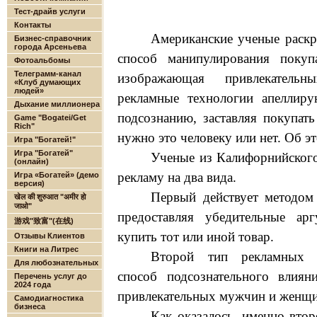
Тест-драйв услуги
Контакты
Американские ученые раск
Бизнес-справочник
города Арсеньева
способ манипулирования покуп
Фотоальбомы
Телеграмм-канал
изображающая привлекатель
«Клуб думающих
людей»
рекламные технологии апеллир
Дыхание миллионера
подсознанию, заставляя покупать
Game "Bogatei/Get
Rich"
нужно это человеку или нет. Об эт
Игра "Богатей!"
Игра "Богатей"
Ученые из Калифорнийского
(онлайн)
рекламу на два вида.
Игра «Богатей» (демо
версия)
Первый действует методом 
खेल की शुरुआत "अमीर हो
जाओ"
предоставляя убедительные ар
游戏"致富"(在线)
купить тот или иной товар.
Отзывы Клиентов
Книги на Литрес
Второй тип рекламных о
Для любознательных
способ подсознательного влиян
Перечень услуг до
2024 года
привлекательных мужчин и женщи
Самодиагностика
бизнеса
Как оказалось, именно втор