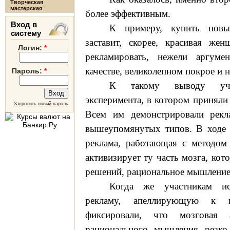
Творческая
мастерская
более эффективным.
Вход в
К примеру, купить новы
систему
заставит, скорее, красивая жен
Логин:
*
рекламировать, нежели аргум
качестве, великолепном покрое и н
Пароль:
*
К такому выводу уч
эксперимента, в котором приняли
Запросить новый пароль
Всем им демонстрировали рекл
вышеупомянутых типов. В ходе 
реклама, работающая с методом 
активизирует ту часть мозга, кот
решений
, рациональное мышление
Когда же участникам ис
рекламу, апеллирующую к п
фиксировали, что мозговая 
рационального мышления резко