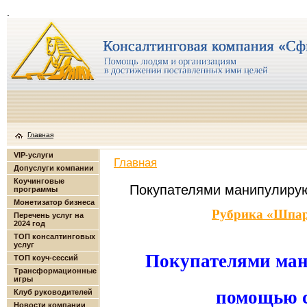
.
Главная
VIP-услуги
Главная
Допуслуги компании
Коучинговые
Покупателями манипулирую
программы
Монетизатор бизнеса
Рубрика «Шпар
Перечень услуг на
2024 год
ТОП консалтинговых
услуг
Покупателями ман
ТОП коуч-сессий
Трансформационные
игры
помощью с
Клуб руководителей
Новости компании