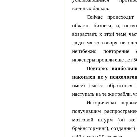
военных блоков.
Сейчас происходит
область бизнеса, и, поск
возрастает, к этой теме ч
люди мягко говоря не оче
неизбежно повторение 
инженеры прошли еще лет 50
Повторю:
наибольш
накоплен не у психологов
имеет смысл обратиться 
наступать на те же грабли, ч
Исторически первы
получившим распространен
мозговой штурм (он же 
брэйнсторминг), созданны
в 40-е годы 20-го века.