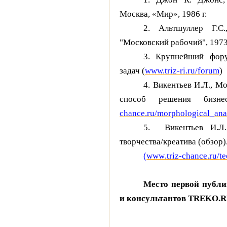
Москва, «Мир»,
1986 г
.
2. Альтшуллер Г.С.
"Московский рабочий",
1973
3. Крупнейший фор
задач (
www.triz-ri.ru/forum
)
4. Викентьев И.Л., М
способ решения биз
chance
.
ru
/
morphological
_
ana
5. Викентьев И.Л.
творчества/креатива (обзор)
(
www
.
triz
-
chance
.
ru
/
t
Место первой публи
и консультантов TREKO.