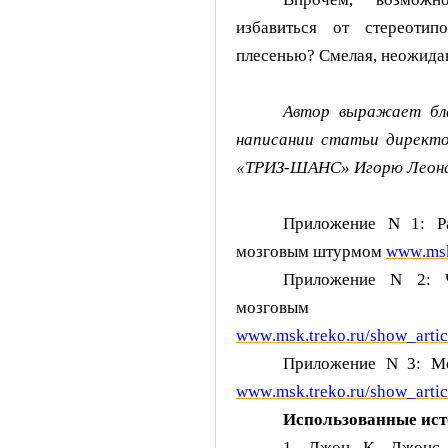
избавиться от стереоти
плесенью? Смелая, неожидан
Автор выражает бл
написании статьи директо
«ТРИЗ-ШАНС» Игорю Леонар
Приложение N 1: Р
мозговым штурмом
www
.
ms
Приложение N 2: Ч
мозговым 
www
.
msk
.
treko
.
ru
/
show
_
arti
Приложение N 3: М
www
.
msk
.
treko
.
ru
/
show
_
arti
Использованные ис
1. Джон К. Джонс,