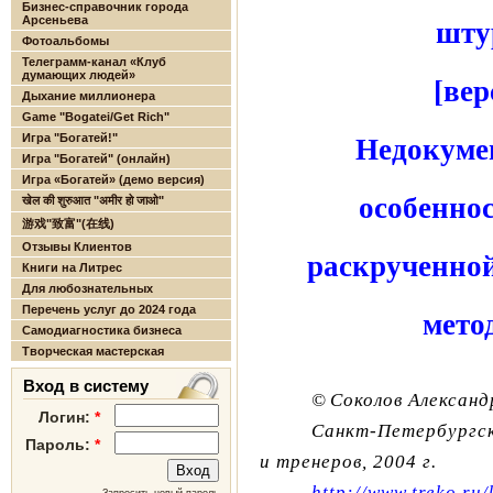
Бизнес-справочник города
Арсеньева
шту
Фотоальбомы
Телеграмм-канал «Клуб
думающих людей»
[вер
Дыхание миллионера
Game "Bogatei/Get Rich"
Игра "Богатей!"
Недокуме
Игра "Богатей" (онлайн)
Игра «Богатей» (демо версия)
особенно
खेल की शुरुआत "अमीर हो जाओ"
游戏"致富"(在线)
Отзывы Клиентов
раскрученно
Книги на Литрес
Для любознательных
Перечень услуг до 2024 года
мето
Самодиагностика бизнеса
Творческая мастерская
Вход в систему
©
Соколов Александ
Логин:
*
Санкт-Петербургск
Пароль:
*
и тренеров,
2004 г
.
http://www.treko.ru