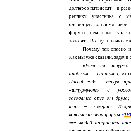
долларов пятьдесят – и разд
реплику участника с ме
очевидцев, во время такой
фирмах некоторые участн
хохотать. Вот тут и начинает
Почему так опасно н
Как мы уже сказали, задачи
«Если на штурме 
проблема – например, «ка
Новый год» – такую при
«штурмуют» с удоволь
заводятся друг от друга
т.п. – говорит Игорь
консалтинговой фирмы
«
ТР
же людей попросить прид
ресторана, при небольшом