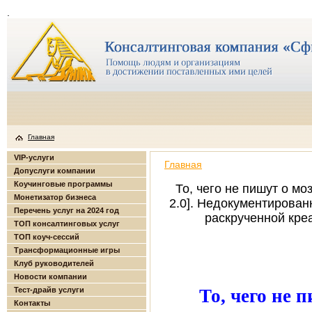
.
Главная
VIP-услуги
Главная
Допуслуги компании
Коучинговые программы
То, чего не пишут о мо
Монетизатор бизнеса
2.0]. Недокументирован
Перечень услуг на 2024 год
раскрученной кре
ТОП консалтинговых услуг
ТОП коуч-сессий
Трансформационные игры
Клуб руководителей
Новости компании
Тест-драйв услуги
То, чего не 
Контакты