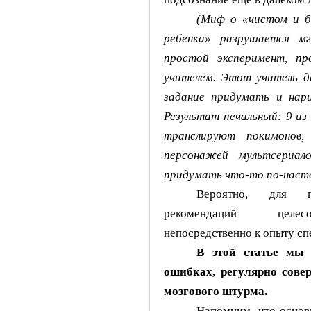
(Миф о «чистом и б
ребенка» разрушается мг
простой эксперимент, пр
учителем. Этот учитель д
задание придумать и нари
Результат печальный: 9 из 
транслируют покимонов,
персонажей мультсери
придумать что-то по-насто
Вероятно, для п
рекомендаций целес
непосредственно к опыту сп
В этой статье мы 
ошибках, регулярно сове
мозгового штурма.
Напомним, что основ