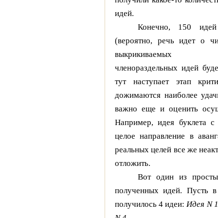
идей.
Конечно, 150 идей
(вероятно, речь идет о ч
выкрикиваемых участ
членораздельных идей буд
тут наступает этап крит
дожимаются наиболее удач
важно еще и оценить осущ
Например, идея буклета с 
целое направление в аванг
реальных целей все же неак
отложить.
Вот один из прост
полученных идей. Пусть в
получилось 4 идеи:
Идея N 1
N 4
.