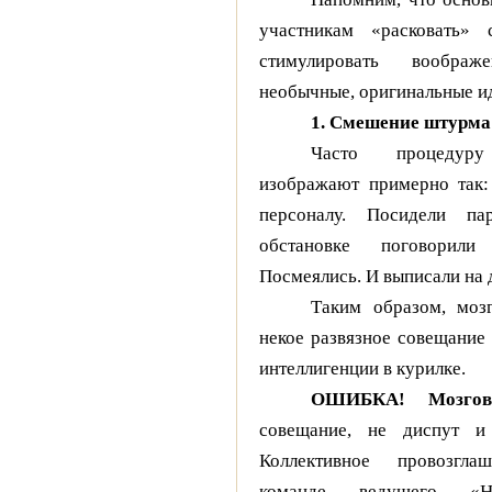
участникам «расковать» 
стимулировать вообра
необычные, оригинальные и
1. Смешение штурма
Часто процед
изображают примерно так:
персоналу. Посидели па
обстановке поговорил
Посмеялись. И выписали на 
Таким образом, мо
некое развязное совещание 
интеллигенции в курилке.
ОШИБКА!
Мозго
совещание, не диспут и 
Коллективное провозгла
команде ведущего «Н