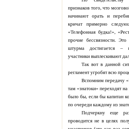
признаков того, что мозгов
начинают орать и переби
кричат примерно следующ
«Телефонная будка!», «Рес
прочие бессвязности. Это 
штурма достигается – п
участники выплескивают дал
Так вот в данной си
регламент угробят всю проц
Вспомним передачу «Ч
там «знатоки» переходят на 
было бы, если бы капитан к
по очереди каждому из знат
Подчеркну еще ра
проводится не в целях пол
участников (это как раз со