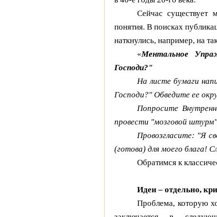
Сейчас существует м
понятия. В поисках публика
наткнулись, например, на та
«
Ментальное Упра
Господи?"
На листе бумаги нап
Господи?" Обведите ее ок
Попросите Внутренн
провести "мозговой штурм
Провозгласите: "Я св
(готова) для моего блага! С
Обратимся к классиче
Идеи – отдельно, кр
Проблема, которую х
заключается в следующ