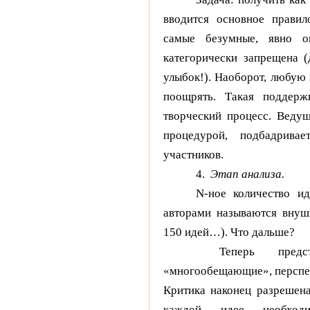
вводится основное правил
самые безумные, явно о
категорически запрещена (
улыбок!). Наоборот, любую
поощрять. Такая поддерж
творческий процесс. Ведущ
процедурой, подбадривае
участников.
4.
Этап анализа.
N-ное количество и
авторами называются внуш
150 идей…). Что дальше?
Теперь предст
«многообещающие», перспект
Критика наконец разрешена
каждой идее необход