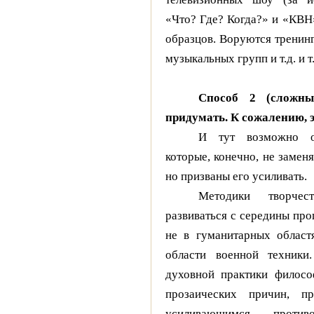
«Что? Где? Когда?» и «КВН
образцов. Воруются тренин
музыкальных групп и т.д. и т.
Способ 2 (сложны
придумать. К сожалению, э
И тут возможно о
которые, конечно, не замен
но призваны его усиливать.
Методики творчес
развиваться с середины про
не в гуманитарных област
области военной техники
духовной практики филосо
прозаических причин, п
усиливающимся против