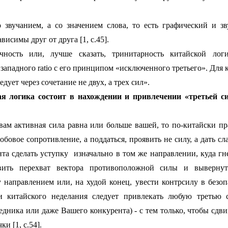
 звучанием, а со значением слова, то есть графический и з
исимы друг от друга [1, с.45].
чность или, лучше сказать, тринитарность китайской лог
 западного
ratio
с его принципом «исключенного третьего». Для 
дует через сочетание не двух, а трех сил».
ая логика состоит в нахождении и привлечении «третьей 
вам активная сила равна или больше вашей, то по-китайски пр
обовое сопротивление, а поддаться, проявить не силу, а дать с
та сделать уступку
изначально в том же направлении, куда гн
вить перехват вектора противоположной силы и выверну
направлением или, на худой конец, увести контрсилу в безоп
и китайского неделания следует привлекать любую третью с
едника или даже Вашего конкурента) - с тем только, чтобы сдв
и [1, с.54].