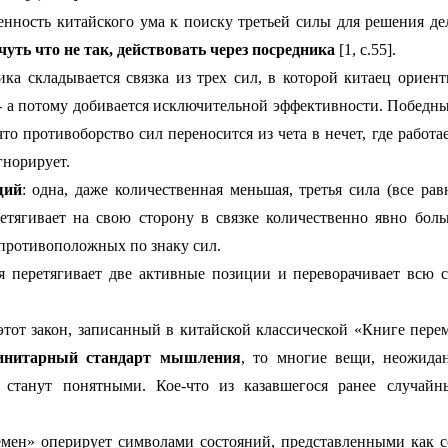
нность китайского ума к поиску третьей силы для решения де
чуть что не так, действовать через посредника
[1, с.55].
ка складывается связка из трех сил, в которой китаец ориент
 - а потому добивается исключительной эффективности. Победный
то противоборство сил переносится из чета в нечет, где работа
гнорирует.
щий
: одна, даже количественная меньшая, третья сила (все рав
ретягивает на свою сторону в связке количественно явно бо
 противоположных по знаку сил.
ия перетягивает две активные позиции и переворачивает всю
этот закон, записанный в китайской классической «Книге пере
инитарный стандарт мышления
, то многие вещи, неожида
, станут понятными. Кое-что из казавшегося ранее случай
мен» оперирует символами состояний, представленными как с