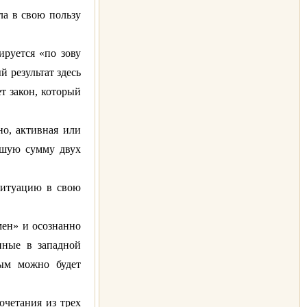
ла в свою пользу
ируется «по зову
 результат здесь
ет закон, который
но, активная или
льшую сумму двух
 ситуацию в свою
мен» и осознанно
нные в западной
ным можно будет
очетания из трех