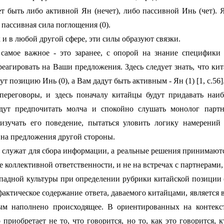
 быть либо активной Ян (нечет), либо пассивной Инь (чет). Я
- пассивная сила поглощения (0).
к и в любой другой сфере, эти силы образуют связки.
 самое важное - это заранее, с опорой на знание специфики
 реагировать на Ваши предложения. Здесь следует знать, что ки
мут позицию Инь (0), а Вам дадут быть активным - Ян (1) [1, с.56]
переговоры, и здесь поначалу китайцы будут придавать наиб
дут предпочитать молча и спокойно слушать монолог партн
зучать его поведение, пытаться уловить логику намерений
 на предложения другой стороны.
 служат для сбора информации, а реальные решения принимают
е коллективной ответственности, и не на встречах с партнерами, 
падной культуры при определении рубрики китайской позиции (1
 фактическое содержание ответа, даваемого китайцами, является
рым наполнено происходящее. В ориентированных на контекс
риобретает не то, что говорится, но то, как это говорится, к