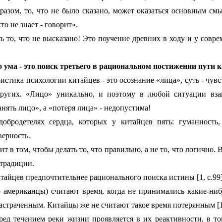
разом, то, что не было сказано, может оказаться основным см
кто не знает - говорит».
ь то, что не высказано! Это поучение древних в ходу и у совр
ума - это поиск третьего в рациональном постижении пути к
стика психологии китайцев - это осознание «лица», суть - чувс
других. «Лицо» уникально, и поэтому в любой ситуации вз
ять лицо», а «потеря лица» - недопустима!
обродетелях сердца, которых у китайцев пять: гуманность, 
верность.
т в том, чтобы делать то, что правильно, а не то, что логично. 
 традиции.
тайцев предпочтительнее рационального поиска истины [1, с.99]
 американцы) считают время, когда не принимались какие-ни
астраченным. Китайцы же не считают такое время потерянным [1,
ед течением реки жизни проявляется в их реактивности, в то