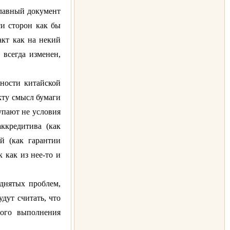
главный документ
си сторон как бы
акт как на некий
 всегда изменен,
нности китайской
кту смысл бумаги
упают не условия
аккредитива (как
й (как гарантии
к как из нее-то и
однятых проблем,
удут считать, что
рого выполнения