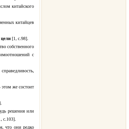
ыслом китайского
еменных китайцев
 цели
[1, с.98].
тво собственного
аимоотношений с
справедливость,
В этом же состоит
.
будь решения или
 с.103].
м, что они редко