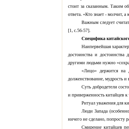
стоит за сказанным. Таким об
ответа. «Кто знает - молчит, а 
Важным следует считат
[1, с.56-57].
Специфика китайского 
Наипервейшая характери
достоинства и достоинства 
другими людьми нужно «сохран
«Лицо» держится на д
долженствование, мудрость и 
Суть добродетели состои
и приверженность китайцев к
Ритуал уважения для ки
Люди Запада (особенно
ничего не сделано, попросту р
Смирение китайцев пер