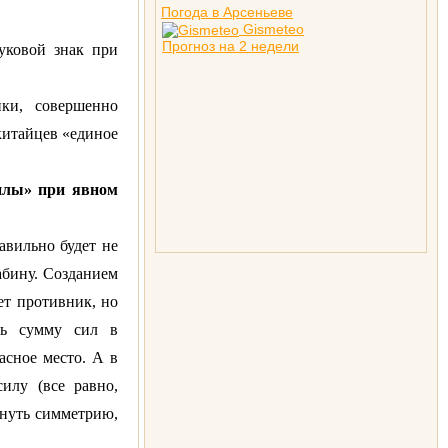
Погода в Арсеньеве
Gismeteo
Прогноз на 2 недели
вуковой знак при
ики, совершенно
китайцев «единое
силы» при явном
авильно будет не
лабину. Созданием
ет противник, но
ть сумму сил в
асное место. А в
илу (все равно,
инуть симметрию,