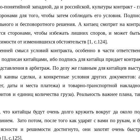
о-понятийной западной, да и российской, культуры контракт - 
оронами для того, чтобы затем соблюдать его условия. Подпи
ьного и бесповоротного решения. А китаец смотрит на контр
тся сторонами, чтобы избежать лишних споров, и может быть
имости от изменившихся обстоятельств [1, с.124].
енней смысл условий контракта, особенно в части ответстве
т подписан китайцами, ибо подпись для китайца придает контра
едставления в арбитраж. По делу же главным для китайцев выст
ой канвы сделки, а конкретные условия других документов: 
г, даты и места платежа) и товарно-транспортной накладно
ритов и единиц количества груза). Реальность важнее плана, та
, что китайцы будут очень долго кружить вокруг да около п
анием.
Зато потом, после того как ударят с вами по рукам, и б
 ясности и решимости достигнуто, они захотят очень быст
[1, с.125].