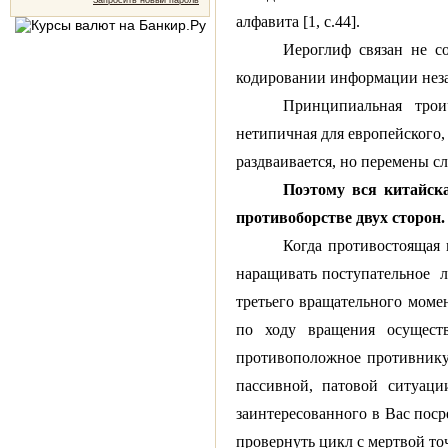
Запросить новый пароль
алфавита [1, с.44].
Иероглиф связан не со
кодировании информации незав
Принципиальная трои
нетипичная для европейского,
раздваивается, но перемены сле
Поэтому вся китайск
противоборстве двух сторон.
Когда противостоящая 
наращивать поступательное
л
третьего вращательного момен
по ходу вращения осущест
противоположное противнику 
пассивной, патовой ситуаци
заинтересованного в Вас поср
провернуть цикл с мертвой точк