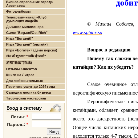
добит
Бизнес-справочник города
Арсеньева
Фотоальбомы
Телеграмм-канал «Клуб
думающих людей»
© Михаил Соболев, 
Дыхание миллионера
www
.
sphinx
.
su
Game "Bogatei/Get Rich"
Игра "Богатей!"
Игра "Богатей" (онлайн)
Вопрос в редакцию.
Игра «Богатей» (демо версия)
खेल की शुरुआत "अमीर हो जाओ"
Почему так сложно ве
游戏"致富"(在线)
китайцев? Как их убедить?
Отзывы Клиентов
Книги на Литрес
Для любознательных
Самое очевидное от
Перечень услуг до 2024 года
иероглифическую письменность 
Самодиагностика бизнеса
Творческая мастерская
Иероглифическое пис
Вход в систему
китайцами, обладает, сравн
Логин:
*
всего, это дискретность (не
Пароль:
*
Общее число китайских иеро
находится только 4-7 тысяч. С