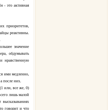
н - это активная
 их приоритетов,
тайцы реактивны.
.
ольшее значение
ера, обдумывать
 и нравственную
ся ими медленно,
а после них.
 или, все же, 0)
 всего лишь малой
т высказываниях
то говорит и что