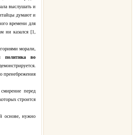
чала выслушать и
Китайцы думают и
ного времени для
м ни казался [1,
егориями морали,
я политика во
 демонстрируется.
го пренебрежения
 смирение перед
 которых строится
й основе, нужно