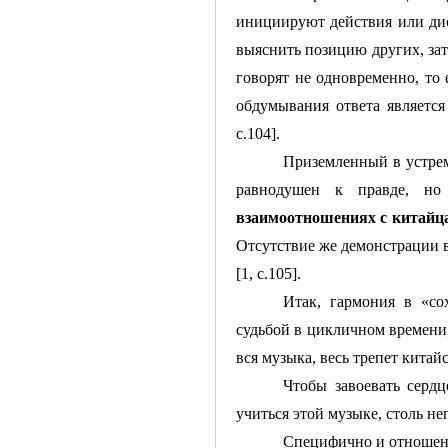
инициируют действия или дис
выяснить позицию других, за
говорят не одновременно, то
обдумывания ответа являетс
с.104].
Приземленный в устре
равнодушен к правде, но
взаимоотношениях с китайц
Отсутствие же демонстрации 
[1, с.105].
Итак, гармония в «со
судьбой в цикличном времени;
вся музыка, весь трепет китай
Чтобы завоевать серд
учиться этой музыке, столь неп
Специфично и отношени