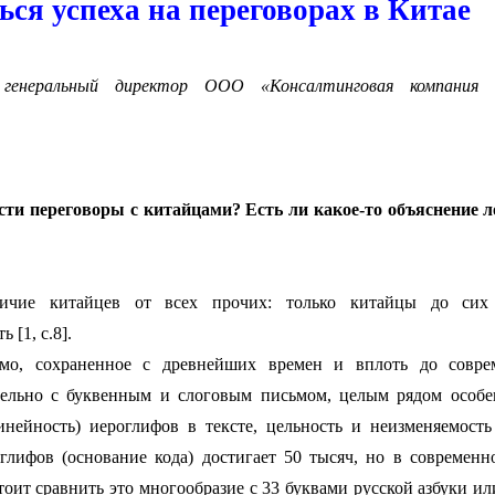
ься успеха на переговорах в Китае
генеральный директор ООО «Консалтинговая компания 
сти переговоры с китайцами? Есть ли какое-то объяснение л
личие китайцев от всех прочих: только китайцы до сих
[1, с.8].
ьмо, сохраненное с древнейших времен и вплоть до совре
ительно с буквенным и слоговым письмом, целым рядом особе
линейность) иероглифов в тексте, цельность и неизменяемост
глифов (основание кода) достигает 50 тысяч, но в современ
тоит сравнить это многообразие с 33 буквами русской азбуки ил