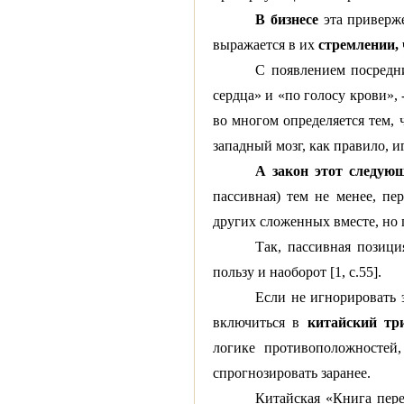
В бизнесе
эта приверже
выражается в их
стремлении, 
С появлением посредни
сердца» и «по голосу крови»,
во многом определяется тем, ч
западный мозг, как правило, и
А закон этот следую
пассивная) тем не менее, пе
других сложенных вместе, но
Так, пассивная позиц
пользу и наоборот [1, с.55].
Если не игнорировать 
включиться в
китайский тр
логике противоположностей
спрогнозировать заранее.
Китайская «Книга пере