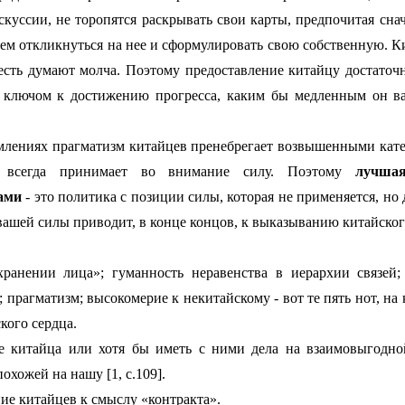
куссии, не торопятся раскрывать свои карты, предпочитая сна
тем откликнуться на нее и сформулировать свою собственную. 
 есть думают молча. Поэтому предоставление китайцу достаточ
я ключом к достижению прогресса, каким бы медленным он ва
млениях прагматизм китайцев пренебрегает возвышенными кат
 всегда принимает во внимание силу. Поэтому
лучша
ами
- это политика с позиции силы, которая не применяется, но
вашей силы приводит, в конце концов, к выказыванию китайско
хранении лица»; гуманность неравенства в иерархии связей;
 прагматизм; высокомерие к некитайскому - вот те пять нот, на
ского сердца.
це китайца или хотя бы иметь с ними дела на взаимовыгодно
охожей на нашу [1, с.109].
е китайцев к смыслу «контракта».