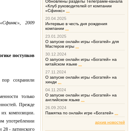
Обновлены разделы Телеграмм-канала
«Клуб руководителей от компании
«Сфинкс»
...
20.04.2025
«Сфинкс», 2009
Интервью в честь дня рождения
компании
...
23.01.2025
О запуске онлайн игры «Богатей» для
Мастеров игры
...
30.12.2024
огике поступков
О запуске онлайн игры «Богатей» на
китайском языке
...
27.11.2024
О запуске онлайн игры «Богатей» на
 пор сохранили
хинди
...
04.11.2024
О запуске онлайн игры «Богатей» на
менности только
английском языке
...
нностей. Прежде
26.09.2024
ь их композиции.
Памятка по онлайн игре «Богатей»
...
ном употреблении
архив новостей
и 28 - латинского