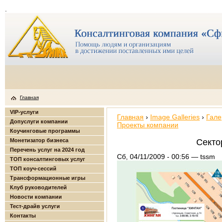
.
Главная
VIP-услуги
Главная
›
Image Galleries
›
Гале
Допуслуги компании
Проекты компании
Коучинговые программы
Монетизатор бизнеса
Секто
Перечень услуг на 2024 год
Сб, 04/11/2009 - 00:56 — tssm
ТОП консалтинговых услуг
ТОП коуч-сессий
Трансформационные игры
Клуб руководителей
Новости компании
Тест-драйв услуги
Контакты