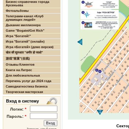
Бизнес-справочник города
Арсеньева
Фотоальбомы
Телеграмм-канал «Клуб
думающих людей»
Дыхание миллионера
Game "Bogatei/Get Rich"
Игра "Богатей!"
Игра "Богатей" (онлайн)
Игра «Богатей» (демо версия)
खेल की शुरुआत "अमीर हो जाओ"
游戏"致富"(在线)
Отзывы Клиентов
Книги на Литрес
Для любознательных
Перечень услуг до 2024 года
Самодиагностика бизнеса
Творческая мастерская
Вход в систему
Логин:
*
Пароль:
*
Секто