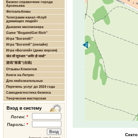
Бизнес-справочник города
Арсеньева
Фотоальбомы
Телеграмм-канал «Клуб
думающих людей»
Дыхание миллионера
Game "Bogatei/Get Rich"
Игра "Богатей!"
Игра "Богатей" (онлайн)
Игра «Богатей» (демо версия)
खेल की शुरुआत "अमीर हो जाओ"
游戏"致富"(在线)
Отзывы Клиентов
Книги на Литрес
Для любознательных
Перечень услуг до 2024 года
Самодиагностика бизнеса
Творческая мастерская
Вход в систему
Логин:
*
Пароль:
*
Секто