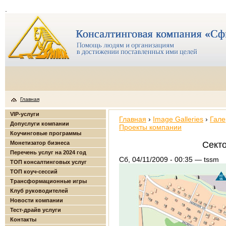
.
Главная
VIP-услуги
Главная
›
Image Galleries
›
Гале
Допуслуги компании
Проекты компании
Коучинговые программы
Монетизатор бизнеса
Секто
Перечень услуг на 2024 год
Сб, 04/11/2009 - 00:35 — tssm
ТОП консалтинговых услуг
ТОП коуч-сессий
Трансформационные игры
Клуб руководителей
Новости компании
Тест-драйв услуги
Контакты