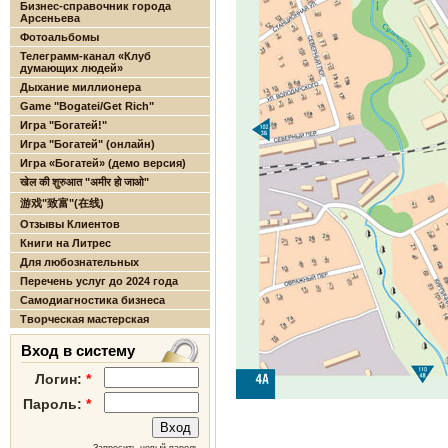
Бизнес-справочник города
Арсеньева
Фотоальбомы
Телеграмм-канал «Клуб
думающих людей»
Дыхание миллионера
Game "Bogatei/Get Rich"
Игра "Богатей!"
Игра "Богатей" (онлайн)
Игра «Богатей» (демо версия)
खेल की शुरुआत "अमीर हो जाओ"
游戏"致富"(在线)
Отзывы Клиентов
Книги на Литрес
Для любознательных
Перечень услуг до 2024 года
Самодиагностика бизнеса
Творческая мастерская
Вход в систему
Логин:
*
Пароль:
*