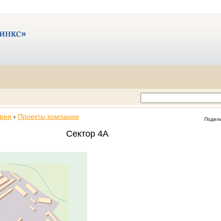
рея
›
Проекты компании
Подел
Сектор 4А