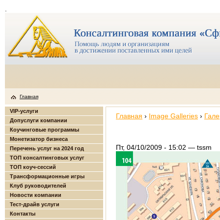
.
Главная
VIP-услуги
Главная
›
Image Galleries
›
Гале
Допуслуги компании
Коучинговые программы
Монетизатор бизнеса
Пт, 04/10/2009 - 15:02 — tssm
Перечень услуг на 2024 год
ТОП консалтинговых услуг
ТОП коуч-сессий
Трансформационные игры
Клуб руководителей
Новости компании
Тест-драйв услуги
Контакты