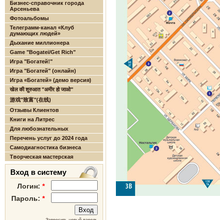
Бизнес-справочник города
Арсеньева
Фотоальбомы
Телеграмм-канал «Клуб
думающих людей»
Дыхание миллионера
Game "Bogatei/Get Rich"
Игра "Богатей!"
Игра "Богатей" (онлайн)
Игра «Богатей» (демо версия)
खेल की शुरुआत "अमीर हो जाओ"
游戏"致富"(在线)
Отзывы Клиентов
Книги на Литрес
Для любознательных
Перечень услуг до 2024 года
Самодиагностика бизнеса
Творческая мастерская
Вход в систему
Логин:
*
Пароль:
*