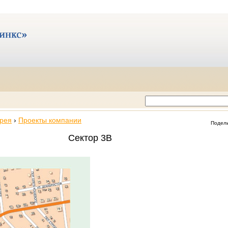
рея
›
Проекты компании
Подел
Сектор 3В