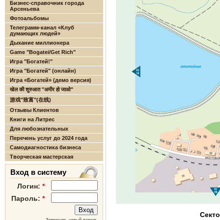
Бизнес-справочник города
Арсеньева
Фотоальбомы
Телеграмм-канал «Клуб
думающих людей»
Дыхание миллионера
Game "Bogatei/Get Rich"
Игра "Богатей!"
Игра "Богатей" (онлайн)
Игра «Богатей» (демо версия)
खेल की शुरुआत "अमीर हो जाओ"
游戏"致富"(在线)
Отзывы Клиентов
Книги на Литрес
Для любознательных
Перечень услуг до 2024 года
Самодиагностика бизнеса
Творческая мастерская
Вход в систему
Логин:
*
Пароль:
*
Секто