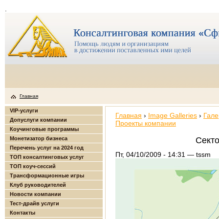
.
Главная
VIP-услуги
Главная
›
Image Galleries
›
Гале
Допуслуги компании
Проекты компании
Коучинговые программы
Монетизатор бизнеса
Секто
Перечень услуг на 2024 год
Пт, 04/10/2009 - 14:31 — tssm
ТОП консалтинговых услуг
ТОП коуч-сессий
Трансформационные игры
Клуб руководителей
Новости компании
Тест-драйв услуги
Контакты