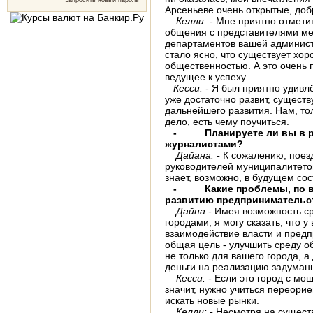
Запросить новый пароль
Арсеньеве очень открытые, до
Келли: -
Мне приятно отметит
общения с представителями мес
департамен­тов вашей админис
стало ясно, что существует хо
общественностью. А это очень 
ведущее к успеху.
Кесси: -
Я был приятно удивлё
уже до­статочно развит, сущест
дальнейшего развития. Нам, то
дело, есть чему поучиться.
-
Планируете ли вы в ра
журналистами?
Дайана: -
К сожалению, поез
руководителей муниципалитетов
знает, возможно, в будущем сос
-
Какие проблемы, по ва
развитию предпринимательс
Дайна:-
Имея возможность ср
города­ми, я могу сказать, что 
взаимодействие власти и предп
общая цель - улучшить среду о
не только для вашего города, а
де­ньги на реализацию задуман
Кесси: -
Если это город с мо
значит, нужно учиться переорие
искать новые рынки.
Келли: -
Несмотря на существ