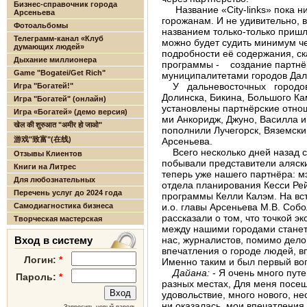
Бизнес-справочник города
Название «City-links» пока ни
Арсеньева
горожанам. И не удивительно, 
Фотоальбомы
названием толь­ко-только пришл
Телеграмм-канал «Клуб
можно будет судить минимум че
думающих людей»
подробности её содержания, ск
Дыхание миллионера
программы -
создание партнёр
Game "Bogatei/Get Rich"
муниципалитетами го­родов Дал
У дальневосточных городов
Игра "Богатей!"
Долинска, Бикина, Большого Кам
Игра "Богатей" (онлайн)
установлены партнёрские отно
Игра «Богатей» (демо версия)
ми Анкоридж, Джуно, Василла и
खेल की शुरुआत "अमीर हो जाओ"
пополни­ли Лучегорск, Вяземски
游戏"致富"(在线)
Арсеньева.
Всего несколько дней назад с 
Отзывы Клиентов
побывали представители аляски
Книги на Литрес
теперь уже нашего партнёра: м
Для любознательных
отдела планирования Кесси Ре
Перечень услуг до 2024 года
программы Келли Калэм. На вс
Самодиагностика бизнеса
и.о. главы Арсеньева М.В. Собо
рассказали о том, что точ­кой э
Творческая мастерская
между нашими городами ста­нет
Вход в систему
нас, журналистов, помимо дело
впечатления о городе людей, в
Логин:
*
Именно таким и был первый воп
Дайана:
- Я очень много пут
Пароль:
*
разных мес­тах, Для меня посе
удовольствие, много нового, не
ни оказалась, мои впечатле­ния