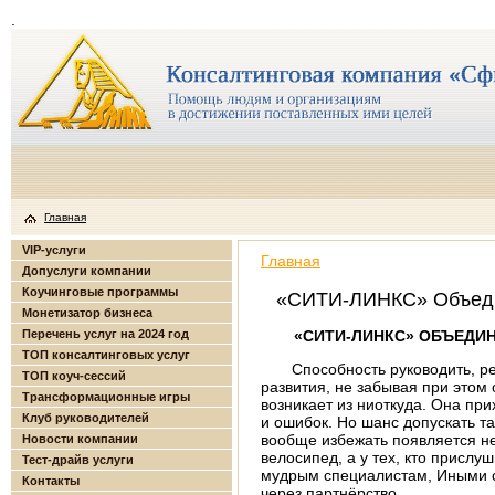
.
Главная
VIP-услуги
Главная
Допуслуги компании
Коучинговые программы
«СИТИ-ЛИНКС» Объедин
Монетизатор бизнеса
Перечень услуг на 2024 год
«СИТИ-ЛИНКС» ОБЪЕДИН
ТОП консалтинговых услуг
Способность руководить, ре­
ТОП коуч-сессий
развития, не забывая при этом
Трансформационные игры
возникает из ниоткуда. Она пр
Клуб руководителей
и ошибок. Но шанс допускать т
вообще избежать появляется не 
Новости компании
велосипед, а у тех, кто прислу
Тест-драйв услуги
мудрым специалистам, Иными сл
Контакты
через партнёрство.