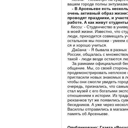
вашем горо­де полны энтузиазм
- В Арсеньеве есть нескольк
очень актив­ный образ жизни:
проводят праздники, и учас
работе. А как живут студен
Кесси: -
Студенчество в униве
в моей жизни. Известно, что ст
люди, прихо­дится совмещать уч
остальном мы похожи - умеем о
ся и хорошо учиться.
Дайана: -
Я бывала в разных 
России, обща­лась с множество
такой - люди везде остаются л
За рамками официальной бес
общение. Мы, со своей стороны
продемонстрировать неплохое 
пригласили новых знакомых в л
чтобы они смогли увидеть город 
очередь, признались, что са­м
стал музей с его богатыми экс
отношением к истории. Из трад
рюкзачков тут же появи­лись сув
беседников. А уже через нескол
Василлы отпра­вились в магазин
память об Арсеньеве.
Опубликовано: Газета «Восхо